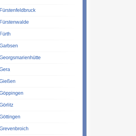
Fürstenfeldbruck
Fürstenwalde
Fürth
Garbsen
Georgsmarienhütte
Gera
Gießen
Göppingen
Görlitz
Göttingen
Grevenbroich