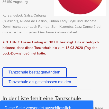
86150 Augsburg
Kursangebot: Salsa Cubana
("Casino"), Rueda de Casino, Cuban Lady Style und Bachata
Dominicana oder auch Rumba, Son, Kizomba, Jazz Dance ? bei
uns ist sicher für jeden Geschmack etwas dabei!
ACHTUNG: Dieser Eintrag ist NICHT bestätigt. Uns ist lediglich
bekannt, dass diese Tanzschule bis zum 18.03.2020 (Tag des
Lock-Downs) geöffnet hatte.
Tanzschule bestätigen/ändern
Tanzschule als geschlossen melden
In der Liste fehlt eine Tanzschule
Diese Seite verwendet ausschliesslich
Fehlt eine Tanzschule aus Augsburg in unserer Liste? Dann trage