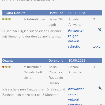
Liliana Danuta
Dortmund
05.11.2023
Total-Anfänger
Salsa (Stil
Anzahl
2
egal)
Antworten
Antworten
Hi ,ich bin Lilly,ich suche einen Partener
zeigen
mit Humor und der den LatinoTanz mag.
Antwort
schreiben
Oxana
Dortmund
10.06.2023
Mittelstufe /
Salsa
Anzahl
1
Grundschritt
Cubana /
Antworten
sicher
Rueda de
Casino
Antworten
Ich suche einen Tanzpartner für Salsa und
zeigen
Bachata. Ich tanze seit ca. 8 Monaten.
Antwort
schreiben