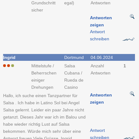
Grundschritt
egal)
Antworten
sicher
Antworten
zeigen
Antwort
schreiben
Ingrid
Dortmund
04.06.2024
Mittelstufe /
Salsa
Anzahl
1
Beherrschen
Cubana /
Antworten
einiger
Rueda de
Drehungen
Casino
Antworten
Hallo, ich suche einen Tanzpartner für
zeigen
Salsa . Ich habe in Latino Sol bei Angel
Salsa gelernt. Leider ein paar Jahre nicht
getanzt. Dieses Jahr war ich im Balou und
habe wieder richtig Lust auf Salsa
Antwort
bekommen. Würde mich sehr über eine
schreiben
Antwort freuen.Viele Grüsse, Ingrid