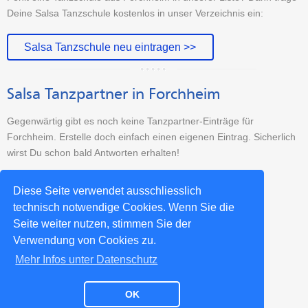
Deine Salsa Tanzschule kostenlos in unser Verzeichnis ein:
Salsa Tanzschule neu eintragen >>
Salsa Tanzpartner in Forchheim
Gegenwärtig gibt es noch keine Tanzpartner-Einträge für
Forchheim. Erstelle doch einfach einen eigenen Eintrag. Sicherlich
wirst Du schon bald Antworten erhalten!
Tanzpartner-Sucheintrag erstellen >>
Diese Seite verwendet ausschliesslich
technisch notwendige Cookies. Wenn Sie die
Seite weiter nutzen, stimmen Sie der
Weitere Salsa-Städte >>
Verwendung von Cookies zu.
Mehr Infos unter Datenschutz
OK
Impressum
Datenschutz
Kontakt
Partner