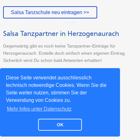
Salsa Tanzschule neu eintragen >>
Salsa Tanzpartner in Herzogenaurach
Gegenwärtig gibt es noch keine Tanzpartner-Einträge für
Herzogenaurach. Erstelle doch einfach einen eigenen Eintrag.
Sicherlich wirst Du schon bald Antworten erhalten!
Tanzpartner-Sucheintrag erstellen >>
Diese Seite verwendet ausschliesslich
technisch notwendige Cookies. Wenn Sie die
Seite weiter nutzen, stimmen Sie der
Weitere Salsa-Städte >>
Verwendung von Cookies zu.
Mehr Infos unter Datenschutz
OK
Impressum
Datenschutz
Kontakt
Partner