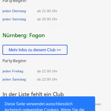
Party-Beginn
jeden Dienstag
ab 21:00 Uhr
jeden Samstag
ab 20:00 Uhr
Nürnberg: Fogon
Mehr Infos zu diesem Club >>
Party-Beginn
jeden Freitag
ab 21:00 Uhr
jeden Samstag
ab 22:00 Uhr
In der Liste fehlt ein Club
Diese Seite verwendet ausschliesslich
Fehlt ein Club aus Bayern in unserer Liste? Dann trage Deinen
Club kostenlos in unser Verzeichnis ein:
technisch notwendige Cookies. Wenn Sie die