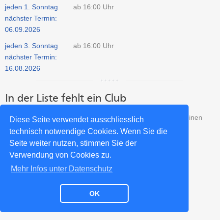
jeden 1. Sonntag
ab 16:00 Uhr
nächster Termin:
06.09.2026
jeden 3. Sonntag
ab 16:00 Uhr
nächster Termin:
16.08.2026
In der Liste fehlt ein Club
Fehlt ein Club aus Cottbus in unserer Liste? Dann trage Deinen
Diese Seite verwendet ausschliesslich
Club kostenlos in unser Verzeichnis ein:
technisch notwendige Cookies. Wenn Sie die
Seite weiter nutzen, stimmen Sie der
Salsa Club neu eintragen >>
Verwendung von Cookies zu.
Mehr Infos unter Datenschutz
Impressum
Datenschutz
Kontakt
Partner
OK