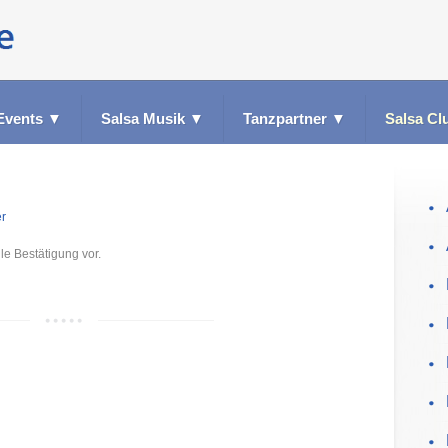
Events
▼
Salsa Musik
▼
Tanzpartner
▼
Salsa Cl
er
le Bestätigung vor.