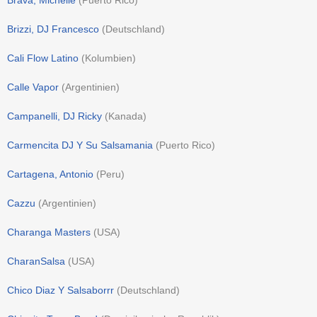
Brava, Michelle
(
Puerto Rico
)
Brizzi, DJ Francesco
(
Deutschland
)
Cali Flow Latino
(
Kolumbien
)
Calle Vapor
(
Argentinien
)
Campanelli, DJ Ricky
(
Kanada
)
Carmencita DJ Y Su Salsamania
(
Puerto Rico
)
Cartagena, Antonio
(
Peru
)
Cazzu
(
Argentinien
)
Charanga Masters
(
USA
)
CharanSalsa
(
USA
)
Chico Diaz Y Salsaborrr
(
Deutschland
)