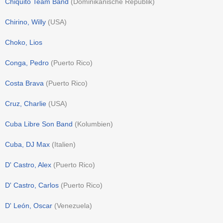
Chiquito Team Band
(
Dominikanische Republik
)
Chirino, Willy
(
USA
)
Choko, Lios
Conga, Pedro
(
Puerto Rico
)
Costa Brava
(
Puerto Rico
)
Cruz, Charlie
(
USA
)
Cuba Libre Son Band
(
Kolumbien
)
Cuba, DJ Max
(
Italien
)
D' Castro, Alex
(
Puerto Rico
)
D' Castro, Carlos
(
Puerto Rico
)
D' León, Oscar
(
Venezuela
)