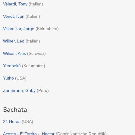
Velardi, Tony
(
Italien
)
Venot, Ivan
(
Italien
)
Villamizar, Jorge
(
Kolumbien
)
Wilber, Leo
(
Italien
)
Wilson, Alex
(
Schweiz
)
Yembeké
(
Kolumbien
)
Yutho
(
USA
)
Zambrano, Gaby
(
Peru
)
Bachata
24 Horas
(
USA
)
Acosta - El Torrito -, Hector
(
Dominikanische Republik
)