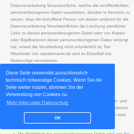
Datenverarbeitung Verantwortliche, welche die veröffentlichten
personenbezogenen Daten verarbeiten, darüber in Kenntnis zu
setzen, dass die betroffene Person von diesen anderen für die
Datenverarbeitung Verantwortlichen die Löschung sämtlicher
Links zu diesen personenbezogenen Daten oder von Kopien
oder Replikationen dieser personenbezogenen Daten verlangt
hat, soweit die Verarbeitung nicht erforderlich ist. Der
Mitarbeiter von salsalemania.de wird im Einzelfall das
Notwendige veranlassen.
e) Recht auf Einschränkung der
Diese Seite verwendet ausschliesslich
technisch notwendige Cookies. Wenn Sie die
Verarbeitung
Seite weiter nutzen, stimmen Sie der
Jede von der Verarbeitung personenbezogener Daten
Verwendung von Cookies zu.
betroffene Person hat das vom Europäischen Richtlinien- und
Mehr Infos unter Datenschutz
Verordnungsgeber gewährte Recht, von dem Verantwortlichen
die Einschränkung der Verarbeitung zu verlangen, wenn eine
OK
der folgenden Voraussetzungen gegeben ist:
Die Richtigkeit der personenbezogenen Daten wird von der