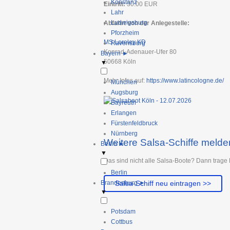
Konstanz
Eintritt:
30.00
EUR
Lahr
Ludwigsburg
Abfahrt von der Anlegestelle:
Pforzheim
MS Loreley KD
Ravensburg
Konrad-Adenauer-Ufer 80
Bayern
►
50668
Köln
▼
Mehr Infos auf:
https://www.latincologne.de/
München
Augsburg
Bayreuth
Erlangen
Fürstenfeldbruck
Nürnberg
Weitere Salsa-Schiffe melde
Berlin
►
▼
Das sind nicht alle Salsa-Boote? Dann trage 
Berlin
Brandenburg
►
Salsa-Schiff neu eintragen >>
▼
Potsdam
Cottbus