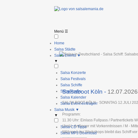
Menü
☰
Home
Salsa Städte
Salsa Events
▼
▼
Salsa Konzerte
Salsa Festivals
Salsa Schiffe
Salsaboot Köln
-
12.07.2026
Salsa Partys
Salsa Kalender
SALSA BOOT KÖLN - SONNTAG 12.JULI 20
Salsa Event eintragen
Salsa Musik
▼
Programm:
▼
11.30 Uhr: Einlass Fullpass / Partnertickets 
(AmV.- Anfänger mit Vorkenntnissen / M - Mittel
Salsa CD Tipps
Während der Workshops bleibt das Schiff vor d
Salsa MP3 Download
--------------------