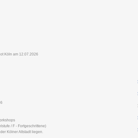
26
Workshops
stufe / F - Fortgeschrittene)
er Kölner Altstadt liegen.