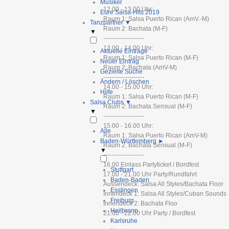
Musiker
12.00 - 13.00 Uhr:
Eure Salsa-Hits 2019
Raum 1: Salsa Puerto Rican (AmV.-M)
Tanzpartner
▼
Raum 2: Bachata (M-F)
▼
--------------------
13.00 - 14.00 Uhr:
Aktuelle Einträge
Raum 1: Salsa Puerto Rican (M-F)
Neuer Eintrag
Raum 2: Bachata (AmV-M)
Gezielte Suche
--------------------
Ändern / Löschen
14.00 - 15.00 Uhr:
Hilfe
Raum 1: Salsa Puerto Rican (M-F)
Salsa Clubs
▼
Raum 2: Bachata Sensual (M-F)
▼
--------------------
15.00 - 16.00 Uhr:
Alle
Raum 1: Salsa Puerto Rican (AmV-M)
Baden-Württemberg
►
Raum 2: Bachata Sensual (M-F)
▼
--------------------
16.00 Einlass Partyticket / Bordfest
Stuttgart
17.00 - 21.00 Uhr Party/Rundfahrt
Baden-Baden
Aussendeck: Salsa All Styles/Bachata Floor
Esslingen
Innendeck 1: Salsa All Styles/Cuban Sounds
Freiburg
Innendeck 2: Bachata Floo
Heilbronn
21.00 - 22.00 Uhr Party / Bordfest
Karlsruhe