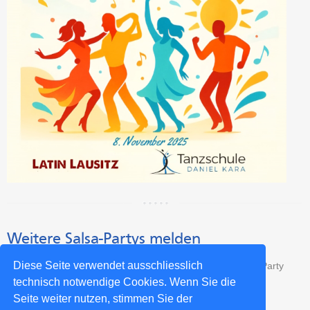
Weitere Salsa-Partys melden
Diese Seite verwendet ausschliesslich
Das sind nicht alle Salsa-Partys? Dann trage Deine Salsa-Party
kostenlos hier ein:
technisch notwendige Cookies. Wenn Sie die
Seite weiter nutzen, stimmen Sie der