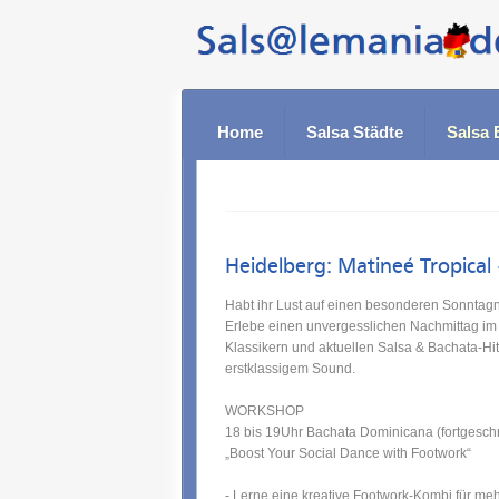
Home
Salsa Städte
Salsa 
Heidelberg:
Matineé Tropical
Habt ihr Lust auf einen besonderen Sonntag
Erlebe einen unvergesslichen Nachmittag im 
Klassikern und aktuellen Salsa & Bachata-Hit
erstklassigem Sound.
WORKSHOP
18 bis 19Uhr Bachata Dominicana (fortgeschri
„Boost Your Social Dance with Footwork“
- Lerne eine kreative Footwork-Kombi für meh