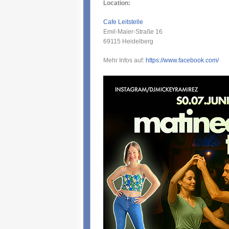
Location:
Cafe Leitstelle
Emil-Maier-Straße 16
69115
Heidelberg
Mehr Infos auf:
https://www.facebook.com/