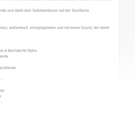
ritte und stärkt dein Selbstvertrauen auf der Tanzfläche.
irez, authentisch, energiegeladen und mit einem Sound, der direkt
o & Bachata All Styles
iente
Tanzfreude
···
ehr
r
···