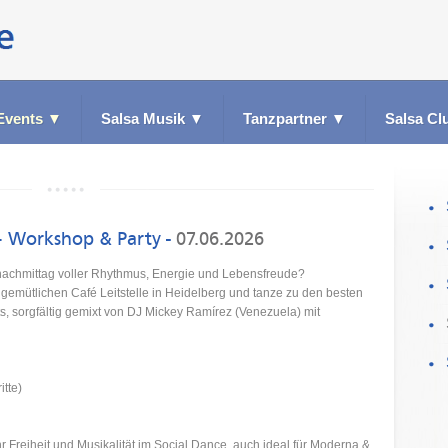
Events
▼
Salsa Musik
▼
Tanzpartner
▼
Salsa Cl
 · Workshop & Party
-
07.06.2026
nachmittag voller Rhythmus, Energie und Lebensfreude?
gemütlichen Café Leitstelle in Heidelberg und tanze zu den besten
s, sorgfältig gemixt von DJ Mickey Ramírez (Venezuela) mit
tte)
r Freiheit und Musikalität im Social Dance, auch ideal für Moderna &