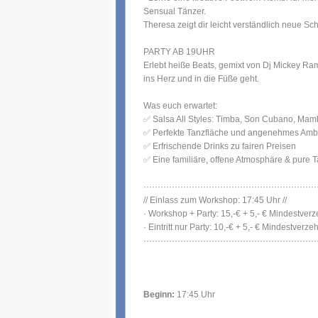
Sensual Tänzer.
Theresa zeigt dir leicht verständlich neue Sch
PARTY AB 19UHR
Erlebt heiße Beats, gemixt von Dj Mickey Ram
ins Herz und in die Füße geht.
Was euch erwartet:
✅ Salsa All Styles: Timba, Son Cubano, Mamb
✅ Perfekte Tanzfläche und angenehmes Amb
✅ Erfrischende Drinks zu fairen Preisen
✅ Eine familiäre, offene Atmosphäre & pure 
·····························································
// Einlass zum Workshop: 17:45 Uhr //
· Workshop + Party: 15,-€ + 5,- € Mindestverz
· Eintritt nur Party: 10,-€ + 5,- € Mindestverzeh
·····························································
Beginn:
17:45 Uhr