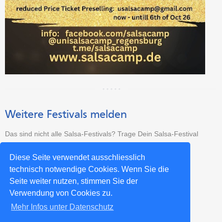
Weitere Festivals melden
Das sind nicht alle Salsa-Festivals? Trage Dein Salsa-Festival
kostenlos ein:
Diese Seite verwendet ausschliesslich
Salsa Festival neu eintragen >>
technisch notwendige Cookies. Wenn Sie die
Seite weiter nutzen, stimmen Sie der
Verwendung von Cookies zu.
Mehr Infos unter Datenschutz
Impressum
Datenschutz
Kontakt
Partner