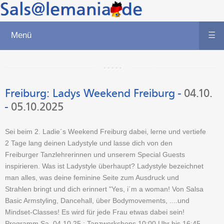
Menü
☰
Freiburg
:
Ladys Weekend Freiburg
-
04.10.
-
05.10.2025
Sei beim 2. Ladie´s Weekend Freiburg dabei, lerne und vertiefe
2 Tage lang deinen Ladystyle und lasse dich von den
Freiburger Tanzlehrerinnen und unserem Special Guests
inspirieren. Was ist Ladystyle überhaupt? Ladystyle bezeichnet
man alles, was deine feminine Seite zum Ausdruck und
Strahlen bringt und dich erinnert "Yes, i´m a woman! Von Salsa
Basic Armstyling, Dancehall, über Bodymovements, ....und
Mindset-Classes! Es wird für jede Frau etwas dabei sein!
Programm Sa, 04.10.25 : Tanzworkshops 10:00 Uhr bis 16:45