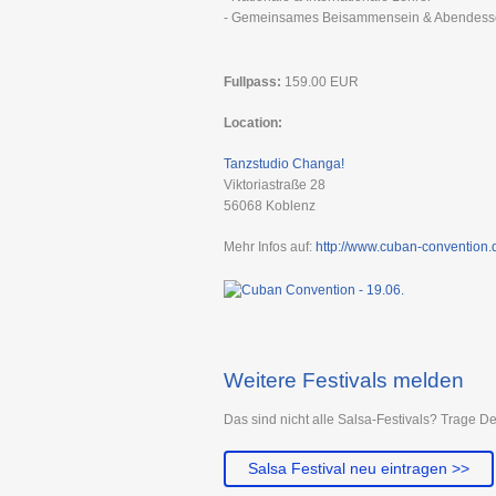
- Gemeinsames Beisammensein & Abendes
Fullpass:
159.00
EUR
Location:
Tanzstudio Changa!
Viktoriastraße 28
56068
Koblenz
Mehr Infos auf:
http://www.cuban-convention.
Weitere Festivals melden
Das sind nicht alle Salsa-Festivals? Trage De
Salsa Festival neu eintragen >>