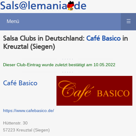
Menü
☰
Salsa Clubs in Deutschland:
Café Basico
in
Kreuztal (Siegen)
Dieser Club-Eintrag wurde zuletzt bestätigt am 10.05.2022
Café Basico
https://www.cafebasico.de/
Hüttenstr. 30
57223
Kreuztal (Siegen)