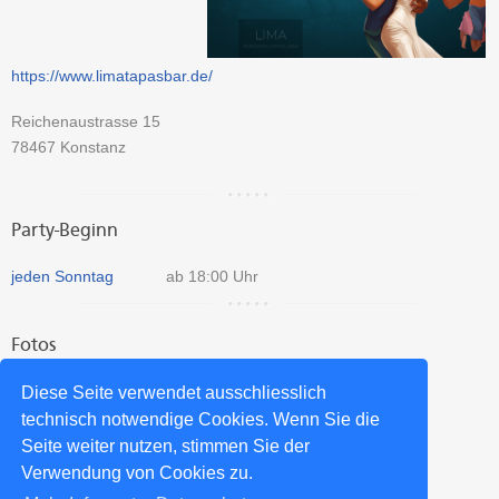
https://www.limatapasbar.de/
Reichenaustrasse 15
78467
Konstanz
Party-Beginn
jeden Sonntag
ab 18:00 Uhr
Fotos
Diese Seite verwendet ausschliesslich
technisch notwendige Cookies. Wenn Sie die
Seite weiter nutzen, stimmen Sie der
Mehr Salsa Clubs aus Konstanz >>
Verwendung von Cookies zu.