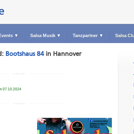
Events
▼
Salsa Musik
▼
Tanzpartner
▼
Salsa Cl
d:
Bootshaus 84
in Hannover
am 07.10.2024