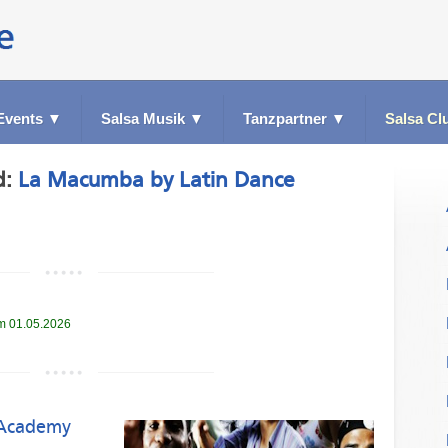
Events
▼
Salsa Musik
▼
Tanzpartner
▼
Salsa Cl
d:
La Macumba by Latin Dance
am 01.05.2026
 Academy