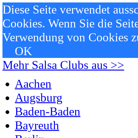
Diese Seite verwendet aussc
Cookies. Wenn Sie die Seite
Verwendung von Cookies z
OK
Mehr Salsa Clubs aus >>
Aachen
Augsburg
Baden-Baden
Bayreuth