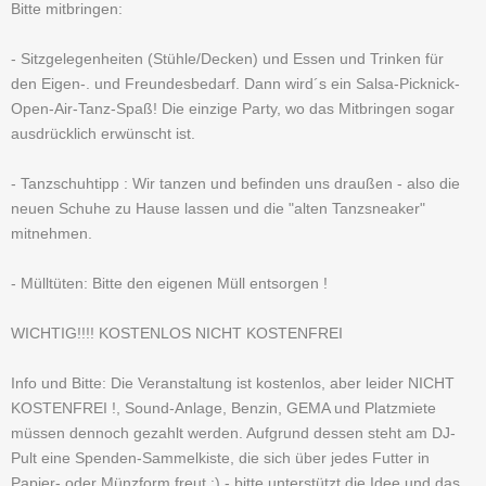
Bitte mitbringen:
- Sitzgelegenheiten (Stühle/Decken) und Essen und Trinken für
den Eigen-. und Freundesbedarf. Dann wird´s ein Salsa-Picknick-
Open-Air-Tanz-Spaß! Die einzige Party, wo das Mitbringen sogar
ausdrücklich erwünscht ist.
- Tanzschuhtipp : Wir tanzen und befinden uns draußen - also die
neuen Schuhe zu Hause lassen und die "alten Tanzsneaker"
mitnehmen.
- Mülltüten: Bitte den eigenen Müll entsorgen !
WICHTIG!!!! KOSTENLOS NICHT KOSTENFREI
Info und Bitte: Die Veranstaltung ist kostenlos, aber leider NICHT
KOSTENFREI !, Sound-Anlage, Benzin, GEMA und Platzmiete
müssen dennoch gezahlt werden. Aufgrund dessen steht am DJ-
Pult eine Spenden-Sammelkiste, die sich über jedes Futter in
Papier- oder Münzform freut ;) - bitte unterstützt die Idee und das