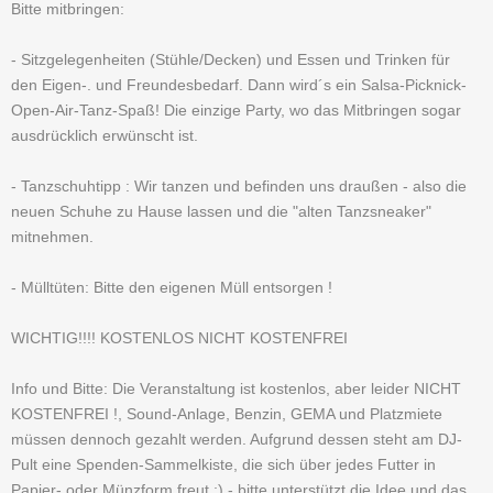
Bitte mitbringen:
- Sitzgelegenheiten (Stühle/Decken) und Essen und Trinken für
den Eigen-. und Freundesbedarf. Dann wird´s ein Salsa-Picknick-
Open-Air-Tanz-Spaß! Die einzige Party, wo das Mitbringen sogar
ausdrücklich erwünscht ist.
- Tanzschuhtipp : Wir tanzen und befinden uns draußen - also die
neuen Schuhe zu Hause lassen und die "alten Tanzsneaker"
mitnehmen.
- Mülltüten: Bitte den eigenen Müll entsorgen !
WICHTIG!!!! KOSTENLOS NICHT KOSTENFREI
Info und Bitte: Die Veranstaltung ist kostenlos, aber leider NICHT
KOSTENFREI !, Sound-Anlage, Benzin, GEMA und Platzmiete
müssen dennoch gezahlt werden. Aufgrund dessen steht am DJ-
Pult eine Spenden-Sammelkiste, die sich über jedes Futter in
Papier- oder Münzform freut ;) - bitte unterstützt die Idee und das