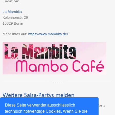
Location:
La Mambita
Kolonnenstr. 29
10829
Berlin
Mehr Infos auf:
https://www.mambita.de/
Weitere Salsa-Partys melden
Diese Seite verwendet ausschliesslich
Das sind nicht alle Salsa-Partys? Dann trage Deine Salsa-Party
kostenlos hier ein:
technisch notwendige Cookies. Wenn Sie die