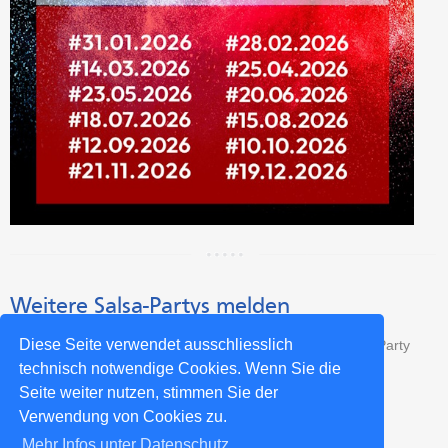
Weitere Salsa-Partys melden
Diese Seite verwendet ausschliesslich
Das sind nicht alle Salsa-Partys? Dann trage Deine Salsa-Party
kostenlos hier ein:
technisch notwendige Cookies. Wenn Sie die
Seite weiter nutzen, stimmen Sie der
Salsa-Party neu eintragen >>
Verwendung von Cookies zu.
Mehr Infos unter Datenschutz