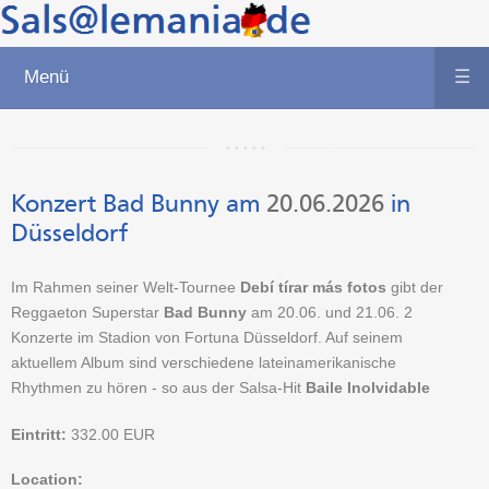
Menü
☰
Konzert Bad Bunny
am
20.06.2026
in
Düsseldorf
Im Rahmen seiner Welt-Tournee
Debí tírar más fotos
gibt der
Reggaeton Superstar
Bad Bunny
am 20.06. und 21.06. 2
Konzerte im Stadion von Fortuna Düsseldorf. Auf seinem
aktuellem Album sind verschiedene lateinamerikanische
Rhythmen zu hören - so aus der Salsa-Hit
Baile Inolvidable
Eintritt:
332.00
EUR
Location: